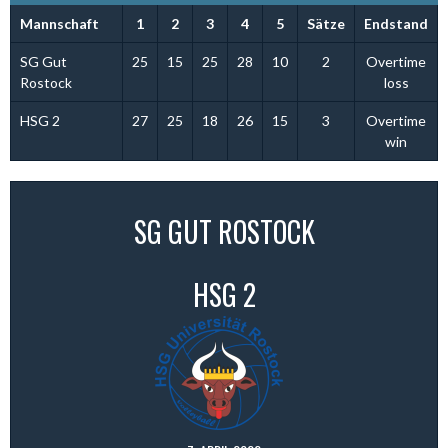
Mannschaft
1
2
3
4
5
Sätze
Endstand
SG Gut
25
15
25
28
10
2
Overtime
Rostock
loss
HSG 2
27
25
18
26
15
3
Overtime
win
SG GUT ROSTOCK
HSG 2