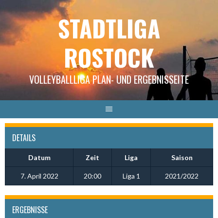
Springe
STADTLIGA
zum
Inhalt
ROSTOCK
VOLLEYBALLLIGA PLAN- UND ERGEBNISSEITE
DETAILS
Datum
Zeit
Liga
Saison
7. April 2022
20:00
Liga 1
2021/2022
ERGEBNISSE