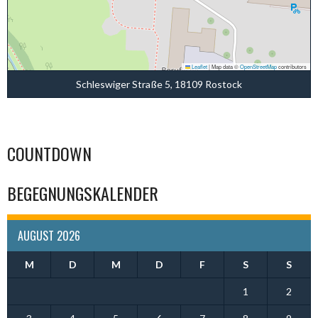
Leaflet
|
Map data ©
OpenStreetMap
contributors
Schleswiger Straße 5, 18109 Rostock
COUNTDOWN
BEGEGNUNGSKALENDER
AUGUST 2026
M
D
M
D
F
S
S
1
2