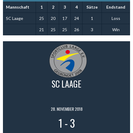
Mannschaft
1
2
3
4
Sätze
Endstand
SC Laage
25
20
17
24
1
Loss
21
25
25
26
3
Win
SC LAAGE
28. NOVEMBER 2018
1
-
3