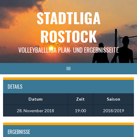
Springe
STADTLIGA
zum
Inhalt
ROSTOCK
VOLLEYBALLLIGA PLAN- UND ERGEBNISSEITE
DETAILS
Datum
Zeit
Saison
28. November 2018
19:00
2018/2019
ERGEBNISSE