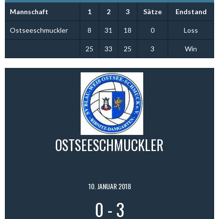
Mannschaft
1
2
3
Sätze
Endstand
Ostseeschmuckler
8
31
18
0
Loss
25
33
25
3
Win
OSTSEESCHMUCKLER
10. JANUAR 2018
0
-
3