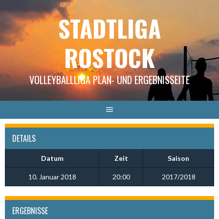
Springe
STADTLIGA
zum
Inhalt
ROSTOCK
VOLLEYBALLLIGA PLAN- UND ERGEBNISSEITE
DETAILS
Datum
Zeit
Saison
10. Januar 2018
20:00
2017/2018
ERGEBNISSE